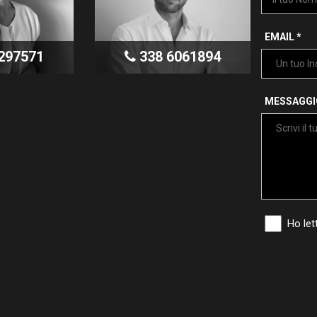
EMAIL *
297571
338 6061894
MESSAGGI
Ho lett