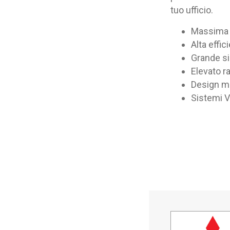
tuo ufficio.
Massima fl
Alta effi
Grande si
Elevato r
Design m
Sistemi V